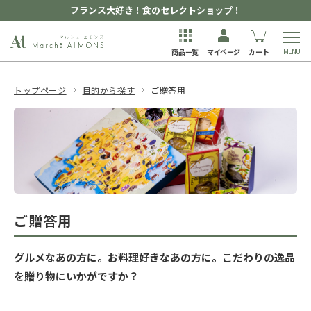
フランス大好き！食のセレクトショップ！
商品一覧
マイページ
カート
トップページ
目的から探す
ご贈答用
ご贈答用
グルメなあの方に。お料理好きなあの方に。こだわりの逸品
を贈り物にいかがですか？